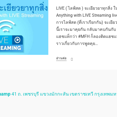
LIVE ( ไลฟ์สด ) จะเยียวยาทุกสิ่ง ใน
Anything with LIVE Streaming liv
การไลฟ์สด (ที่เราเรียกกัน) จะเยีย
นี้เราจะมาคุยกัน กลับมาคบกันกั
แฮชแท็กว่า #MFH ก็ลองติดแฮชแท็ก
ราวเกี่ยวกับการพูดคุย…
อ่านต่อ
Champ
41 ถ. เพชรบุรี แขวงมักกะสัน เขตราชเทวี กรุงเทพม