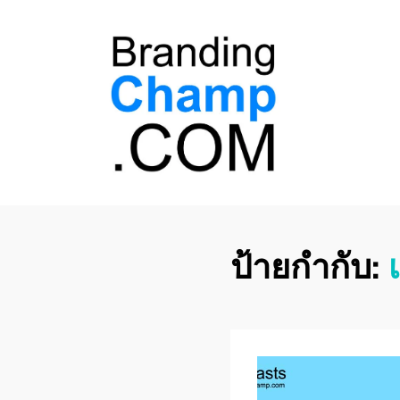
ที่ปรึกษาการตลาด
ที่ปรึกษาการตลาดออนไลน์ อันดับ 1 แชร์ 5
สาเหตุ ทำไมควร " จ้าง "
ออนไลน์
ป้ายกำกับ: