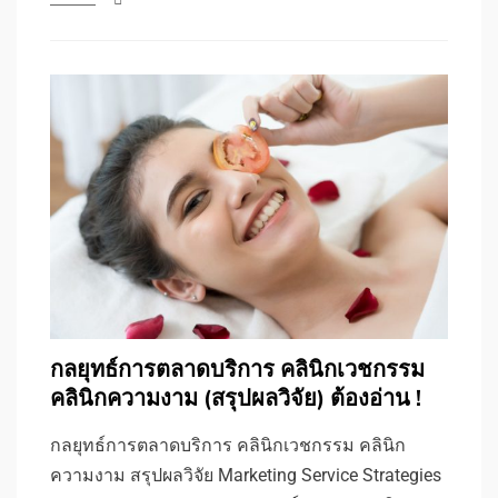
กลยุทธ์การตลาดบริการ คลินิกเวชกรรม
คลินิกความงาม (สรุปผลวิจัย) ต้องอ่าน !
กลยุทธ์การตลาดบริการ คลินิกเวชกรรม คลินิก
ความงาม สรุปผลวิจัย Marketing Service Strategies