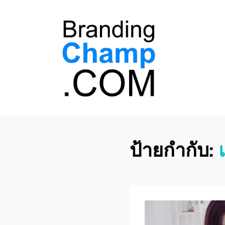
ที่ปรึกษาการตลาด
ที่ปรึกษาการตลาดออนไลน์ อันดับ 1 แชร์ 5
สาเหตุ ทำไมควร " จ้าง "
ออนไลน์
ป้ายกำกับ: