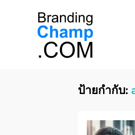
ที่ปรึกษาการตลาด
ที่ปรึกษาการตลาดออนไลน์ อันดับ 1 แชร์ 5
สาเหตุ ทำไมควร " จ้าง "
ออนไลน์
ป้ายกำกับ: