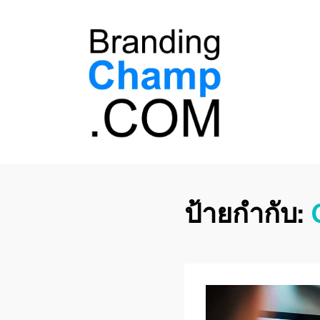
ที่ปรึกษาการตลาด
ที่ปรึกษาการตลาดออนไลน์ อันดับ 1 แชร์ 5
สาเหตุ ทำไมควร " จ้าง "
ออนไลน์
ป้ายกำกับ: