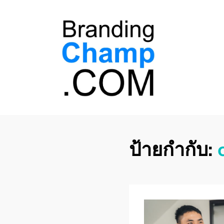
ที่ปรึกษาการตลาด
ที่ปรึกษาการตลาดออนไลน์ อันดับ 1 แชร์ 5
สาเหตุ ทำไมควร " จ้าง "
ออนไลน์
ป้ายกำกับ: