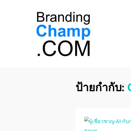
ที่ปรึกษาการตลาด
ที่ปรึกษาการตลาดออนไลน์ อันดับ 1 แชร์ 5
สาเหตุ ทำไมควร " จ้าง "
ออนไลน์
ป้ายกำกับ: