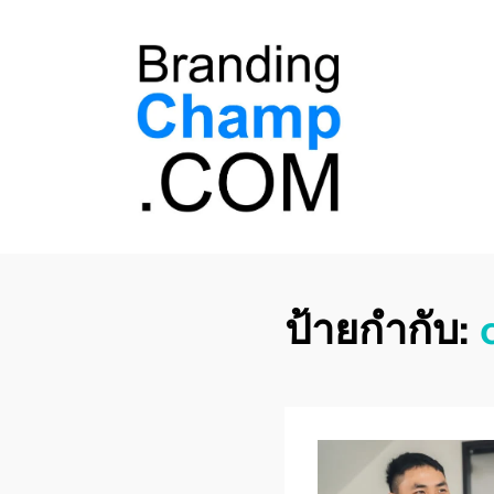
ที่ปรึกษาการตลาด
ที่ปรึกษาการตลาดออนไลน์ อันดับ 1 แชร์ 5
สาเหตุ ทำไมควร " จ้าง "
ออนไลน์
ป้ายกำกับ: