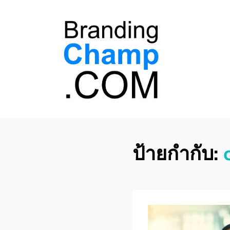
ที่ปรึกษาการตลาด
ที่ปรึกษาการตลาดออนไลน์ อันดับ 1 แชร์ 5
สาเหตุ ทำไมควร " จ้าง "
ออนไลน์
ป้ายกำกับ: