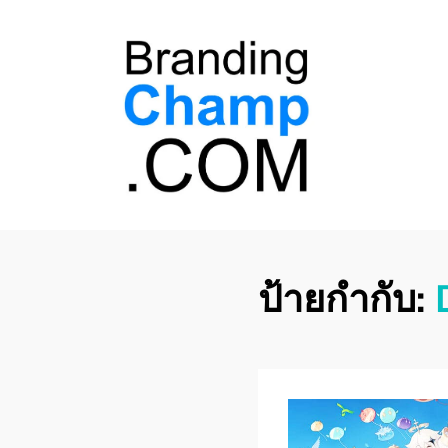
ที่ปรึกษาการตลาด
ที่ปรึกษาการตลาดออนไลน์ อันดับ 1 แชร์ 5
สาเหตุ ทำไมควร " จ้าง "
ออนไลน์
ป้ายกำกับ: