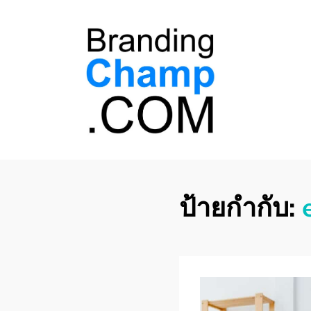
ที่ปรึกษาการตลาด
ที่ปรึกษาการตลาดออนไลน์ อันดับ 1 แชร์ 5
สาเหตุ ทำไมควร " จ้าง "
ออนไลน์
ป้ายกำกับ: