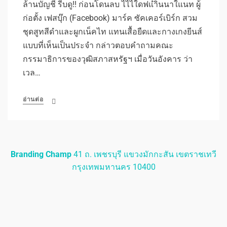
ล้านบัญชี รีบดู!! ก่อนโดนลบ ไไไใดฟแำินนาใแนท ผู้
ก่อตั้ง เฟสบุ๊ก (Facebook) มาร์ค ซัคเคอร์เบิร์ก สวม
ชุดสูทสีดำและผูกเน็คไท แทนเสื้อยืดและกางเกงยีนส์
แบบที่เห็นเป็นประจำ กล่าวตอบคำถามคณะ
กรรมาธิการของวุฒิสภาสหรัฐฯ เมื่อวันอังคาร ว่า
เวล…
อ่านต่อ
Branding Champ
41 ถ. เพชรบุรี แขวงมักกะสัน เขตราชเทวี
กรุงเทพมหานคร 10400