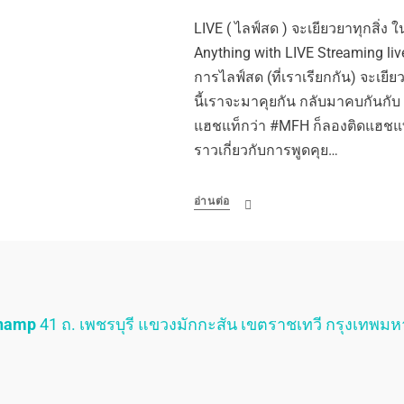
LIVE ( ไลฟ์สด ) จะเยียวยาทุกสิ่ง ใน
Anything with LIVE Streaming liv
การไลฟ์สด (ที่เราเรียกกัน) จะเยีย
นี้เราจะมาคุยกัน กลับมาคบกันกั
แฮชแท็กว่า #MFH ก็ลองติดแฮชแท็ก
ราวเกี่ยวกับการพูดคุย…
อ่านต่อ
Champ
41 ถ. เพชรบุรี แขวงมักกะสัน เขตราชเทวี กรุงเทพม