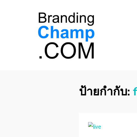
ที่ปรึกษาการตลาด
ที่ปรึกษาการตลาดออนไลน์ อันดับ 1 แชร์ 5
สาเหตุ ทำไมควร " จ้าง "
ออนไลน์
ป้ายกำกับ: