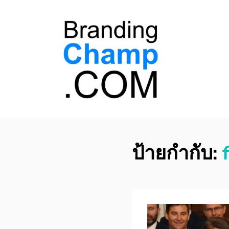
ที่ปรึกษาการตลาด
ที่ปรึกษาการตลาดออนไลน์ อันดับ 1 แชร์ 5
สาเหตุ ทำไมควร " จ้าง "
ออนไลน์
ป้ายกำกับ: