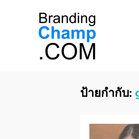
ที่ปรึกษาการตลาด
ที่ปรึกษาการตลาดออนไลน์ อันดับ 1 แชร์ 5
สาเหตุ ทำไมควร " จ้าง "
ออนไลน์
ป้ายกำกับ: