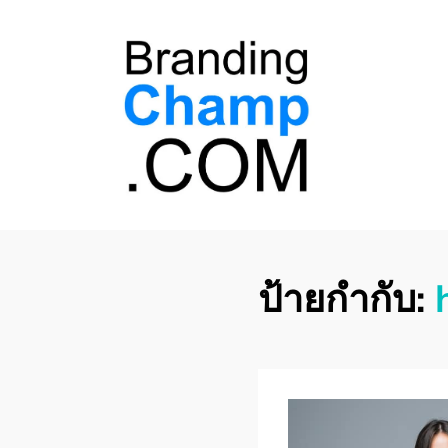
ที่ปรึกษาการตลาด
ที่ปรึกษาการตลาดออนไลน์ อันดับ 1 แชร์ 5
สาเหตุ ทำไมควร " จ้าง "
ออนไลน์
ป้ายกำกับ: