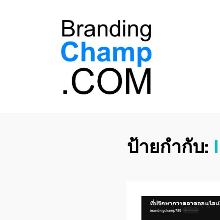
ที่ปรึกษาการตลาด
ที่ปรึกษาการตลาดออนไลน์ อันดับ 1 แชร์ 5
สาเหตุ ทำไมควร " จ้าง "
ออนไลน์
ป้ายกำกับ: