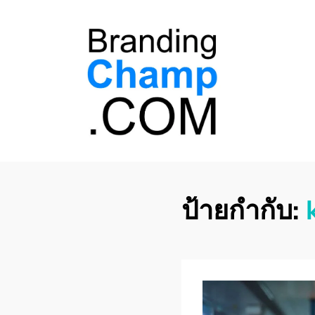
ที่ปรึกษาการตลาด
ที่ปรึกษาการตลาดออนไลน์ อันดับ 1 แชร์ 5
สาเหตุ ทำไมควร " จ้าง "
ออนไลน์
ป้ายกำกับ: