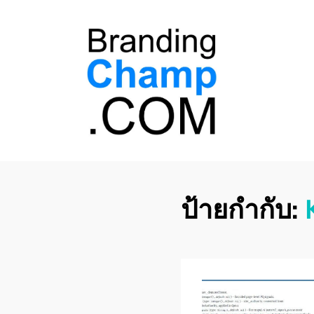
ที่ปรึกษาการตลาด
ที่ปรึกษาการตลาดออนไลน์ อันดับ 1 แชร์ 5
สาเหตุ ทำไมควร " จ้าง "
ออนไลน์
ป้ายกำกับ: