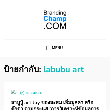
ที่ปรึกษาการตลาดออนไลน์
ที่ปรึกษาการตลาดออนไลน์ อันดับ 1 แชร์ 5 สาเหตุ ทำไมควร
" จ้าง "
MENU
ป้ายกำกับ:
labubu art
ลาบูบู้ art toy ของสะสม เพิ่มมูลค่า หรือ
ตุ๊กตา ตามกระแส [การวิเคราะห์ข้อมูลการ