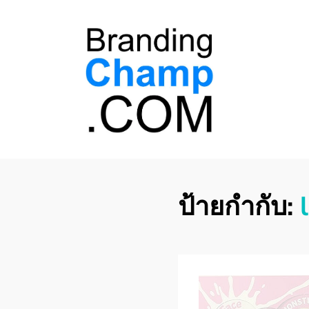
ที่ปรึกษาการตลาด
ที่ปรึกษาการตลาดออนไลน์ อันดับ 1 แชร์ 5
สาเหตุ ทำไมควร " จ้าง "
ออนไลน์
ป้ายกำกับ: