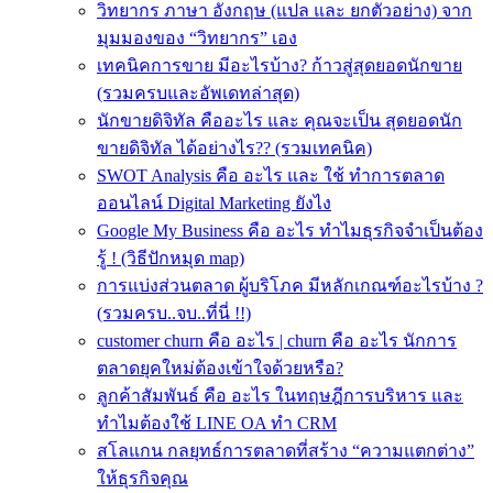
วิทยากร ภาษา อังกฤษ (แปล และ ยกตัวอย่าง) จาก
มุมมองของ “วิทยากร” เอง
เทคนิคการขาย มีอะไรบ้าง? ก้าวสู่สุดยอดนักขาย
(รวมครบและอัพเดทล่าสุด)
นักขายดิจิทัล คืออะไร และ คุณจะเป็น สุดยอดนัก
ขายดิจิทัล ได้อย่างไร?? (รวมเทคนิค)
SWOT Analysis คือ อะไร และ ใช้ ทำการตลาด
ออนไลน์ Digital Marketing ยังไง
Google My Business คือ อะไร ทำไมธุรกิจจำเป็นต้อง
รู้ ! (วิธีปักหมุด map)
การแบ่งส่วนตลาด ผู้บริโภค มีหลักเกณฑ์อะไรบ้าง ?
(รวมครบ..จบ..ที่นี่ !!)
customer churn คือ อะไร | churn คือ อะไร นักการ
ตลาดยุคใหม่ต้องเข้าใจด้วยหรือ?
ลูกค้าสัมพันธ์ คือ อะไร ในทฤษฎีการบริหาร และ
ทำไมต้องใช้ LINE OA ทำ CRM
สโลแกน กลยุทธ์การตลาดที่สร้าง “ความแตกต่าง”
ให้ธุรกิจคุณ