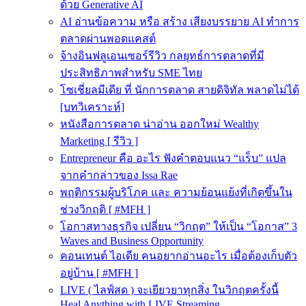
ด้วย Generative AI
AI อ่านข้อความ หรือ สร้าง เสียงบรรยาย AI ทำการ
ตลาดผ่านพอดแคสต์
จ้างอินฟลูเอนเซอร์รีวิว กลยุทธ์การตลาดที่มี
ประสิทธิภาพสำหรับ SME ไทย
โซเชี่ยลมีเดีย ที่ นักการตลาด สายดิจิทัล พลาดไม่ได้
[บทวิเคราะห์]
หนังสือการตลาด น่าอ่าน ออกใหม่ Wealthy
Marketing [ รีวิว ]
Entrepreneur คือ อะไร ฟังคำตอบแนว “แร็บ” แปล
จากคำกล่าวของ Issa Rae
พฤติกรรมผู้บริโภค และ ความย้อนแย้งที่เกิดขึ้นใน
ช่วงวิกฤติ [ #MFH ]
โอกาสทางธุรกิจ เปลี่ยน “วิกฤต” ให้เป็น “โอกาส” 3
Waves and Business Opportunity
คอนเทนต์ ไอเดีย คนอยากอ่านอะไร เมื่อต้องเก็บตัว
อยู่บ้าน [ #MFH ]
LIVE ( ไลฟ์สด ) จะเยียวยาทุกสิ่ง ในวิกฤตครั้งนี้
Heal Anything with LIVE Streaming