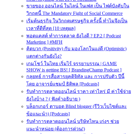
ขายของ ออนไลน์ ในไลน์ ในเฟส เป็น ไฟต์บังคับใน
วิกฤตนี้ The Mandatory Fight of Social Commerce
เริ่มต้นธุรกิจ ในวิกฤตเศรษฐกิจ ครั้งนี้ ทำไมจึงเป็น
เวลาที่ดีที่สุด [10 เหตุผล]
พอดแคสต์ ทำการตลาด ยังไงดี ? EP.2 [ Podcast
Marketing ] #MFH
คิดบวก (Positivity) กับ มองโลกในแง่ดี (Optimistic)
แตกต่างกันยังไง?
เกมโชว์ ในไทย เริ่มไร้ จรรยาบรรณ | GAME
SHOW is getting BS! [ BrandingChamp Podcast ]
กลุยทธ์ การสื่อสารยุคดิจิทัล และ การปรับตัว ปีนี้
โดย อาจารย์แชมป์ ธิติพล [Podcasts]
รับทำการตลาดออนไลน์ ราคา เท่าไหร่ มี ค่าใช้จ่าย
ยังไงบ้าง ? ( ฟังคำอธิบาย )
บล็อกเกอร์ ตาบอด Blind blogger (รีวิวเว็บไซต์และ
ข้อแนะนำ) [Podcasts]
รับทําการตลาดออนไลน์ บริษัทไหน เก่งๆ ช่วย
แนะนำหน่อย (ต้องการด่วน!)