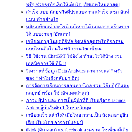
ฟรีๆ ช่วยธุรกิจเล็กให้เติบโต [อัพเดทใหม่ล่าสุด]
สำเร็จ แบบ นักธุรกิจที่ประสบความสําเร็จ แซม อัลท์
แมน ทำอย่างไร
หลังเกษียณทําอะไรดี แก้เหงาได้ แถมอาจ สร้างราย
ได้ แบบงามๆ [อัพเดท]
เกษียณอายุ ในยุคดิจิทัล จัดหลักสูตรหรือกิจกรรม
แบบไหนถึงโดนใจ พนักงานวัยเกษียณ
วิธี ใช้งาน ChatGPT ใช้ยังไง ทำอะไรได้บ้าง รวม
เทคนิคการใช้ ที่นี่ !!
วิเคราะห์ข้อมูล Data Analytics ตามกระแส “ ครัว
ซอง “ ทำไมถึงกลับมา ฮิต!
การจัดการเรียนการสอนทางไกล รวม วิธีปฎิบัติและ
กลยุทธ์ พร้อมใช้ (อัพเดทล่าสุด)
ภาวะ ผู้นำ และ การเป็นผู้นำที่ดี เรียนรู้จาก Jacinda
Ardern ผู้นำอันดับ 1 ในช่วงวิกฤต
เกษียณเร็ว แล้วไง? เมื่อไทย กลายเป็น สังคมอายุยืน
เรียบเรียงโดย อาจารย์แชมป์
tiktok (ติก ตอก) v.s. facebook สงคราม โซเชี่ยลมีเดีย