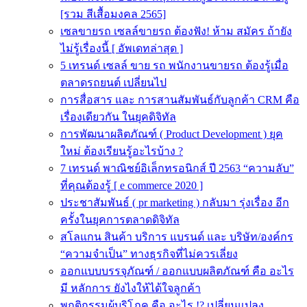
[รวม สีเสื้อมงคล 2565]
เซลขายรถ เซลล์ขายรถ ต้องฟัง! ห้าม สมัคร ถ้ายัง
ไม่รู้เรื่องนี้ [ อัพเดทล่าสุด ]
5 เทรนด์ เซลล์ ขาย รถ พนักงานขายรถ ต้องรู้เมื่อ
ตลาดรถยนต์ เปลี่ยนไป
การสื่อสาร และ การสานสัมพันธ์กับลูกค้า CRM คือ
เรื่องเดียวกัน ในยุคดิจิทัล
การพัฒนาผลิตภัณฑ์ ( Product Development ) ยุค
ใหม่ ต้องเรียนรู้อะไรบ้าง ?
7 เทรนด์ พาณิชย์อิเล็กทรอนิกส์ ปี 2563 “ความลับ”
ที่คุณต้องรู้ [ e commerce 2020 ]
ประชาสัมพันธ์ ( pr marketing ) กลับมา รุ่งเรื่อง อีก
ครั้งในยุคการตลาดดิจิทัล
สโลแกน สินค้า บริการ แบรนด์ และ บริษัท/องค์กร
“ความจำเป็น” ทางธุรกิจที่ไม่ควรเลี่ยง
ออกแบบบรรจุภัณฑ์ / ออกแบบผลิตภัณฑ์ คือ อะไร
มี หลักการ ยังไงให้ได้ใจลูกค้า
พฤติกรรมผู้บริโภค คือ อะไร !? เปลี่ยนแปลง