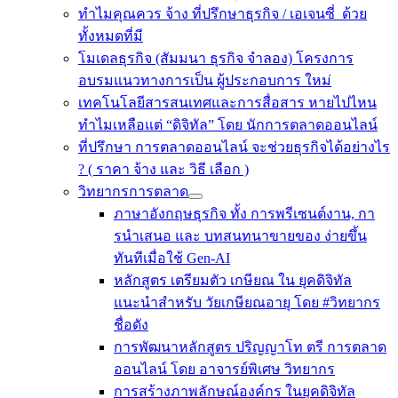
ทำไมคุณควร จ้าง ที่ปรึกษาธุรกิจ / เอเจนซี่ ด้วย
ทั้งหมดที่มี
โมเดลธุรกิจ (สัมมนา ธุรกิจ จำลอง) โครงการ
อบรมแนวทางการเป็น ผู้ประกอบการ ใหม่
เทคโนโลยีสารสนเทศและการสื่อสาร หายไปไหน
ทำไมเหลือแต่ “ดิจิทัล” โดย นักการตลาดออนไลน์
ที่ปรึกษา การตลาดออนไลน์ จะช่วยธุรกิจได้อย่างไร
? ( ราคา จ้าง และ วิธี เลือก )
วิทยากรการตลาด
ภาษาอังกฤษธุรกิจ ทั้ง การพรีเซนต์งาน, กา
รนําเสนอ และ บทสนทนาขายของ ง่ายขึ้น
ทันทีเมื่อใช้ Gen-AI
หลักสูตร เตรียมตัว เกษียณ ใน ยุคดิจิทัล
แนะนำสำหรับ วัยเกษียณอายุ โดย #วิทยากร
ชื่อดัง
การพัฒนาหลักสูตร ปริญญาโท ตรี การตลาด
ออนไลน์ โดย อาจารย์พิเศษ วิทยากร
การสร้างภาพลักษณ์องค์กร ในยุคดิจิทัล