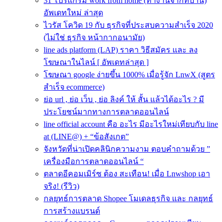
31 โปรแกรม work from home (ทำงานจากที่บ้าน)
อัพเดทใหม่ ล่าสุด
ไวรัส โควิด 19 กับ ธุรกิจที่ประสบความสําเร็จ 2020
(ไม่ใช่ ธุรกิจ หน้ากากอนามัย)
line ads platform (LAP) ราคา วิธีสมัคร และ ลง
โฆษณาในไลน์ [ อัพเดทล่าสุด ]
โฆษณา google ง่ายขึ้น 1000% เมื่อรู้จัก LnwX (สูตร
สำเร็จ ecommerce)
ย่อ url , ย่อ เว็บ , ย่อ ลิงค์ ให้ สั้น แล้วได้อะไร ? มี
ประโยชน์มากทางการตลาดออนไลน์
line official account คือ อะไร มีอะไรใหม่เทียบกับ line
at (LINE@) + “ข้อสังเกต”
จังหวัดที่น่าเปิดคลินิกความงาม ตอบคำถามด้วย ”
เครื่องมือการตลาดออนไลน์ “
ตลาดอีคอมเมิร์ซ ต้อง สะเทือน! เมื่อ Lnwshop เอา
จริง! (รีวิว)
กลยุทธ์การตลาด Shopee โมเดลธุรกิจ และ กลยุทธ์
การสร้างแบรนด์