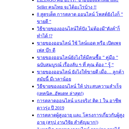
Seller คนไทย จะได้อะไรบ้าง !!
8 สูตรเด็ด การตลาด ออนไลน์ โพสต์ยังไงก็ ”
ขายดี “
วิธีขายของออนไลน์ให้ปัง ไม่ต้องมี”ตังค์”ก็
ทำได้ !?
ขายของออนไลน์ ใช้ ไลน์แอด หรือ เปิดเพจ
เฟส บุ๊ก ดี
ขายของออนไลน์ยังไงให้มีคนซื้อ ” คู่มือ ”
ฉบับสมบูรณ์ เรื่องลับ ๆ ที่ คุณ ต้อง ” รู้ “
ขายของออนไลน์ ยังไงให้ขายดี เมื่อ… ลูกค้า
สมัยนี้ มีเวลาน้อย
วิธีขายของออนไลน์ ให้ ประสบความสำเร็จ
(เทคนิค..อัพเดท ล่าสุด!)
การตลาดออนไลน์ แรงจริง! ติด 1 ใน อาชีพ
ดาวรุ่ง ปี 2019
การตลาดผู้สูงอายุ และ โครงการเกี่ยวกับผู้สูง
อายุ (สรุป งานวิจัย สำคัญมาก!)