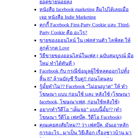
ยอดขายน้อยลง
หนังสือ facebook marketing ลืมไปได้เลยเมื่อ
เจอ หนังสือ Indie Marketing
คุกกี้ Facebook First-Party Cookie และ Third-
Party Cookie คือ อะไร?
ขายของออนไลน์ ใน เฟสส่วนตัว ไลฟ์สด ให้
ลูกค้ากด Love
วิธีขายของออนไลน์ในเฟส ( ฉบับสมบูรณ์ มือ
ใหม่ ทำได้ทันที )
Facebook กับ กรณีข้อมูลผู้ใช้หลุดออกไปทั้ง
สิ้น 87 ล้านบัญชี รีบดู!! ก่อนโดนลบ
รู้มั้ยทำไม?? Facebook “ไม่อนุญาต” ให้ ทำ
โฆษณา แบบ ก่อนใช้ และ หลังใช้ (โฆษณา
facebook, โฆษณาเฟส, ก่อนใช้หลังใช้)
อยากทำวีดีโอ “เต็มจอ” แบบนี้มั้ย?? (ทำ
โฆษณา วีดีโอ เฟสบุ๊ค, วีดีโอ Facebook)
คุณเคยสงสัยไหม?? ว่า เฟสบุ๊ค มันเอาหลัก
การอะไร.. มาเป็น วิธีเลือก เรื่องชาวบ้าน มา