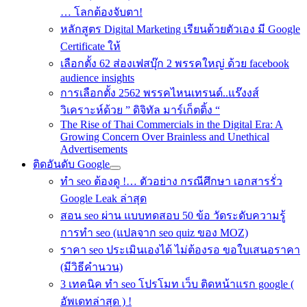
… โลกต้องจับตา!
หลักสูตร Digital Marketing เรียนด้วยตัวเอง มี Google
Certificate ให้
เลือกตั้ง 62 ส่องเฟสบุ๊ก 2 พรรคใหญ่ ด้วย facebook
audience insights
การเลือกตั้ง 2562 พรรคไหนเทรนด์..แร๊งงส์
วิเคราะห์ด้วย ” ดิจิทัล มาร์เก็ตติ้ง “
The Rise of Thai Commercials in the Digital Era: A
Growing Concern Over Brainless and Unethical
Advertisements
ติดอันดับ Google
ทำ seo ต้องดู !… ตัวอย่าง กรณีศึกษา เอกสารรั่ว
Google Leak ล่าสุด
สอน seo ผ่าน แบบทดสอบ 50 ข้อ วัดระดับความรู้
การทำ seo (แปลจาก seo quiz ของ MOZ)
ราคา seo ประเมินเองได้ ไม่ต้องรอ ขอใบเสนอราคา
(มีวิธีคำนวน)
3 เทคนิค ทำ seo โปรโมท เว็บ ติดหน้าแรก google (
อัพเดทล่าสุด ) !