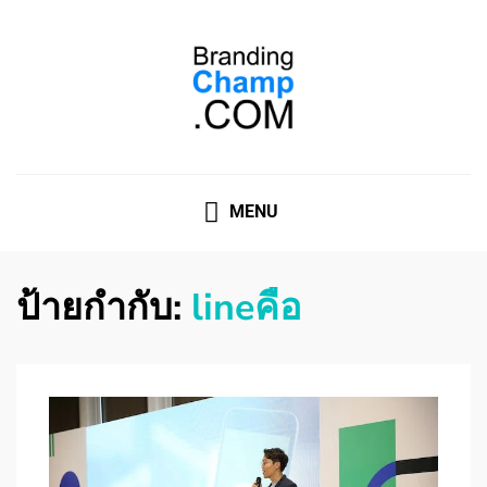
ที่ปรึกษาการตลาดออนไลน์
ที่ปรึกษาการตลาดออนไลน์ อันดับ 1 แชร์ 5 สาเหตุ ทำไมควร
" จ้าง "
MENU
ป้ายกำกับ:
lineคือ