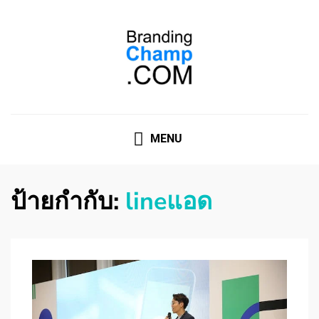
ที่ปรึกษาการตลาดออนไลน์
ที่ปรึกษาการตลาดออนไลน์ อันดับ 1 แชร์ 5 สาเหตุ ทำไมควร
" จ้าง "
MENU
ป้ายกำกับ:
lineแอด