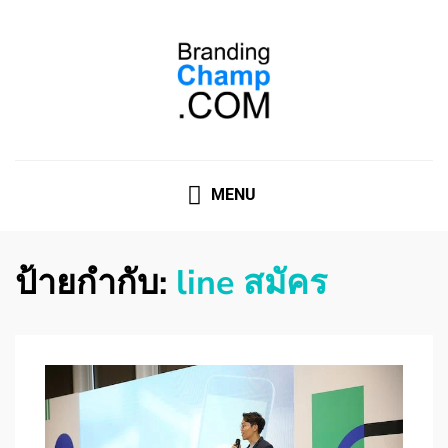
ที่ปรึกษาการตลาดออนไลน์
ที่ปรึกษาการตลาดออนไลน์ อันดับ 1 แชร์ 5 สาเหตุ ทำไมควร
" จ้าง "
MENU
ป้ายกำกับ:
line สมัคร