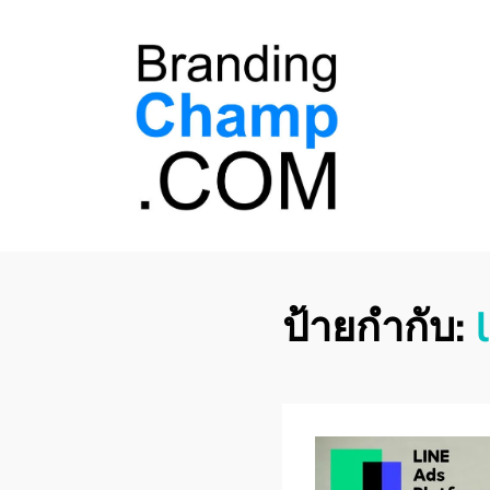
ที่ปรึกษาการตลาด
ที่ปรึกษาการตลาดออนไลน์ อันดับ 1 แชร์ 5
สาเหตุ ทำไมควร " จ้าง "
ออนไลน์
ป้ายกำกับ: