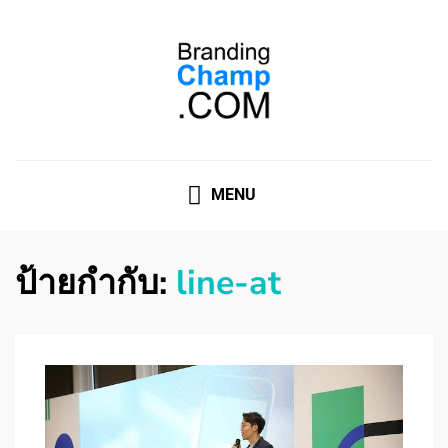
ที่ปรึกษาการตลาดออนไลน์
ที่ปรึกษาการตลาดออนไลน์ อันดับ 1 แชร์ 5 สาเหตุ ทำไมควร
" จ้าง "
MENU
ป้ายกำกับ:
line-at