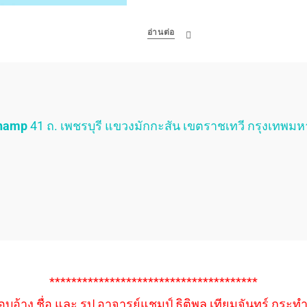
อ่านต่อ
Champ
41 ถ. เพชรบุรี แขวงมักกะสัน เขตราชเทวี กรุงเทพม
**************************************
อบอ้าง ชื่อ และ รูป อาจารย์แชมป์ ธิติพล เทียมจันทร์ กระท