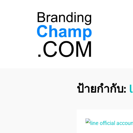
ที่ปรึกษาการตลาด
ที่ปรึกษาการตลาดออนไลน์ อันดับ 1 แชร์ 5
สาเหตุ ทำไมควร " จ้าง "
ออนไลน์
ป้ายกำกับ: