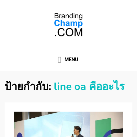
ที่ปรึกษาการตลาดออนไลน์
ที่ปรึกษาการตลาดออนไลน์ อันดับ 1 แชร์ 5 สาเหตุ ทำไมควร
" จ้าง "
MENU
ป้ายกำกับ:
line oa คืออะไร