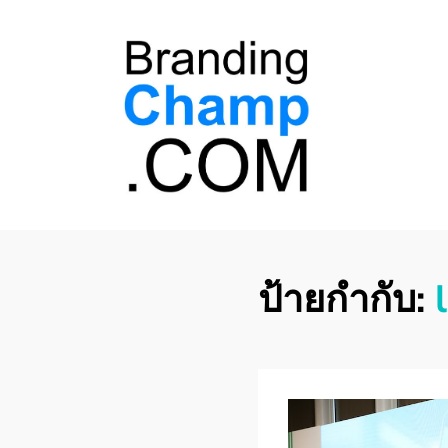
ที่ปรึกษาการตลาด
ที่ปรึกษาการตลาดออนไลน์ อันดับ 1 แชร์ 5
สาเหตุ ทำไมควร " จ้าง "
ออนไลน์
ป้ายกำกับ: