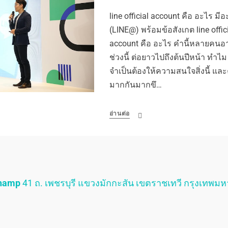
line official account คือ อะไร มีอ
(LINE@) พร้อมข้อสังเกต line offici
account คือ อะไร คำนี้หลายคนอา
ช่วงนี้ ต่อยาวไปถึงต้นปีหน้า ทำไ
จำเป็นต้องให้ความสนใจสิ่งนี้ และคำน
มากกันมากขึ…
อ่านต่อ
Champ
41 ถ. เพชรบุรี แขวงมักกะสัน เขตราชเทวี กรุงเทพม