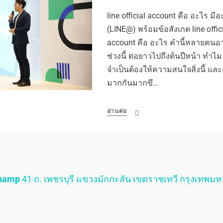
line official account คือ อะไร มีอ
(LINE@) พร้อมข้อสังเกต line offici
account คือ อะไร คำนี้หลายคนอา
ช่วงนี้ ต่อยาวไปถึงต้นปีหน้า ทำไ
จำเป็นต้องให้ความสนใจสิ่งนี้ และคำน
มากกันมากขึ…
อ่านต่อ
Champ
41 ถ. เพชรบุรี แขวงมักกะสัน เขตราชเทวี กรุงเทพม