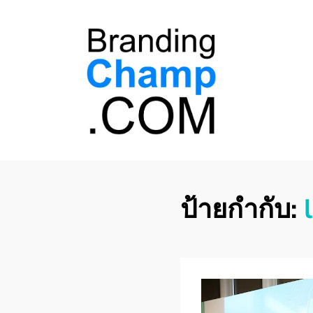
ที่ปรึกษาการตลาด
ที่ปรึกษาการตลาดออนไลน์ อันดับ 1 แชร์ 5
สาเหตุ ทำไมควร " จ้าง "
ออนไลน์
ป้ายกำกับ: