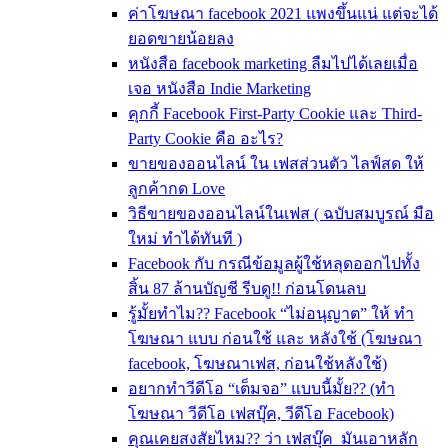
ค่าโฆษณา facebook 2021 แพงขึ้นแน่ แต่จะได้
ยอดขายน้อยลง
หนังสือ facebook marketing ลืมไปได้เลยเมื่อ
เจอ หนังสือ Indie Marketing
คุกกี้ Facebook First-Party Cookie และ Third-
Party Cookie คือ อะไร?
ขายของออนไลน์ ใน เฟสส่วนตัว ไลฟ์สด ให้
ลูกค้ากด Love
วิธีขายของออนไลน์ในเฟส ( ฉบับสมบูรณ์ มือ
ใหม่ ทำได้ทันที )
Facebook กับ กรณีข้อมูลผู้ใช้หลุดออกไปทั้ง
สิ้น 87 ล้านบัญชี รีบดู!! ก่อนโดนลบ
รู้มั้ยทำไม?? Facebook “ไม่อนุญาต” ให้ ทำ
โฆษณา แบบ ก่อนใช้ และ หลังใช้ (โฆษณา
facebook, โฆษณาเฟส, ก่อนใช้หลังใช้)
อยากทำวีดีโอ “เต็มจอ” แบบนี้มั้ย?? (ทำ
โฆษณา วีดีโอ เฟสบุ๊ค, วีดีโอ Facebook)
คุณเคยสงสัยไหม?? ว่า เฟสบุ๊ค มันเอาหลัก