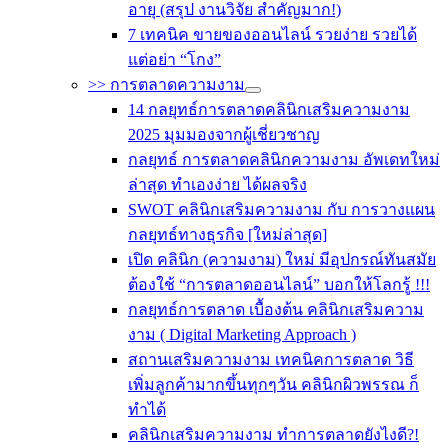
อายุ (สรุป งานวิจัย สำคัญมาก!)
7 เทคนิค ขายของออนไลน์ รวยง่าย รวยได้
แต่อย่า “โกง”
>> การตลาดความงาม
14 กลยุทธ์การตลาดคลินิกเสริมความงาม
2025 มุมมองจากผู้เชี่ยวชาญ
กลยุทธ์ การตลาดคลินิกความงาม อัพเดทใหม่
ล่าสุด ทำเองง่าย ได้ผลจริง
SWOT คลินิกเสริมความงาม กับ การวางแผน
กลยุทธ์ทางธุรกิจ [ใหม่ล่าสุด]
เปิด คลินิก (ความงาม) ใหม่ มีอุปกรณ์ทันสมัย
ต้องใช้ “การตลาดออนไลน์” บอกให้โลกรู้ !!!
กลยุทธ์การตลาด เบื้องต้น คลินิกเสริมความ
งาม ( Digital Marketing Approach )
สถานเสริมความงาม เทคนิคการตลาด วิธี
เพิ่มลูกค้ามากขึ้นทุกๆวัน คลินิกผิวพรรณ ก็
ทำได้
คลินิกเสริมความงาม ทำการตลาดยังไงดี?!