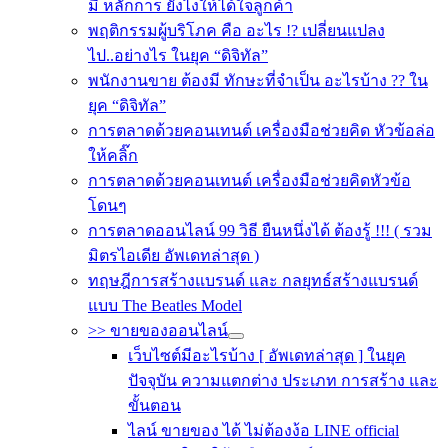
มี หลักการ ยังไงให้ได้ใจลูกค้า
พฤติกรรมผู้บริโภค คือ อะไร !? เปลี่ยนแปลง
ไป..อย่างไร ในยุค “ดิจิทัล”
พนักงานขาย ต้องมี ทักษะที่จำเป็น อะไรบ้าง ?? ใน
ยุค “ดิจิทัล”
การตลาดด้วยคอนเทนต์ เครื่องมือช่วยคิด หัวข้อล่อ
ให้คลิ๊ก
การตลาดด้วยคอนเทนต์ เครื่องมือช่วยคิดหัวข้อ
โดนๆ
การตลาดออนไลน์ 99 วิธี ยืนหนึ่งได้ ต้องรู้ !!! ( รวม
มิตรไอเดีย อัพเดทล่าสุด )
ทฤษฎีการสร้างแบรนด์ และ กลยุทธ์สร้างแบรนด์
แบบ The Beatles Model
>> ขายของออนไลน์
เว็บไซต์มีอะไรบ้าง [ อัพเดทล่าสุด ] ในยุค
ปัจจุบัน ความแตกต่าง ประเภท การสร้าง และ
ขั้นตอน
ไลน์ ขายของ ได้ ไม่ต้องง้อ LINE official