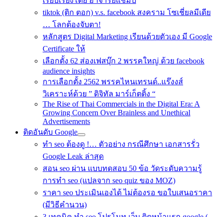
เรียบเรียงโดย อาจารย์แชมป์
tiktok (ติก ตอก) v.s. facebook สงคราม โซเชี่ยลมีเดีย
… โลกต้องจับตา!
หลักสูตร Digital Marketing เรียนด้วยตัวเอง มี Google
Certificate ให้
เลือกตั้ง 62 ส่องเฟสบุ๊ก 2 พรรคใหญ่ ด้วย facebook
audience insights
การเลือกตั้ง 2562 พรรคไหนเทรนด์..แร๊งงส์
วิเคราะห์ด้วย ” ดิจิทัล มาร์เก็ตติ้ง “
The Rise of Thai Commercials in the Digital Era: A
Growing Concern Over Brainless and Unethical
Advertisements
ติดอันดับ Google
ทำ seo ต้องดู !… ตัวอย่าง กรณีศึกษา เอกสารรั่ว
Google Leak ล่าสุด
สอน seo ผ่าน แบบทดสอบ 50 ข้อ วัดระดับความรู้
การทำ seo (แปลจาก seo quiz ของ MOZ)
ราคา seo ประเมินเองได้ ไม่ต้องรอ ขอใบเสนอราคา
(มีวิธีคำนวน)
3 เทคนิค ทำ seo โปรโมท เว็บ ติดหน้าแรก google (