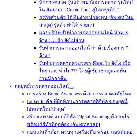
นักการตลาด รุ่นเก๋า พบ นักการตลาด รุ่นใหม่
ใน สัมมนา ” Create Look สู่โลกธุรกิจ “
ธุรกิจส่วนตัว ได้เงินง่าย น่าลงทุน (อัพเดทใหม่
ล่าสุด) รู้แล้ว ทำได้ รวยแน่
แฉ! บริษัท รับทำการตลาดออนไลน์ ห้าม X
จ้าง ! … ถ้า ยังไม่อ่าน
รับทําการตลาดออนไลน์ ว่า ด้วยเรื่องการ ”
จ้าง “
รับทำการตลาดครบวงจร คืออะไร ยังไง เมื่อ
ไหร่ และ ทำไม??? โดยผู้เชี่ยวชาญและทีม
งานมืออาชีพ
กลยุทธ์การตลาดออนไลน์
การสร้าง Brand Awareness ด้วย การตลาดสมัยใหม่
LinkedIn คือ ที่ฝึกทักษะการตลาดดิจิทัล ของยุคนี้
[อัพเดทใหม่ล่าสุด]
สร้างแบรนด์ แบบดิจิทัล Digital Branding คือ อะไร
พร้อมวิธีทำที่ถูกต้อง [อัพเดทล่าสุด]
สอนเล่นติ๊กต๊อก ครบทุกเครื่องมือ พร้อม สอนตัดต่อ