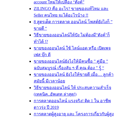
account ใหม่ให้เปลือง “ตังค์”
ZILINGO คือ อะไร? ขายของแท้ไหม และ
Seller คนไทย จะได้อะไรบ้าง !!
8 สูตรเด็ด การตลาด ออนไลน์ โพสต์ยังไงก็ ”
ขายดี “
วิธีขายของออนไลน์ให้ปัง ไม่ต้องมี”ตังค์”ก็
ทำได้ !?
ขายของออนไลน์ ใช้ ไลน์แอด หรือ เปิดเพจ
เฟส บุ๊ก ดี
ขายของออนไลน์ยังไงให้มีคนซื้อ ” คู่มือ ”
ฉบับสมบูรณ์ เรื่องลับ ๆ ที่ คุณ ต้อง ” รู้ “
ขายของออนไลน์ ยังไงให้ขายดี เมื่อ… ลูกค้า
สมัยนี้ มีเวลาน้อย
วิธีขายของออนไลน์ ให้ ประสบความสำเร็จ
(เทคนิค..อัพเดท ล่าสุด!)
การตลาดออนไลน์ แรงจริง! ติด 1 ใน อาชีพ
ดาวรุ่ง ปี 2019
การตลาดผู้สูงอายุ และ โครงการเกี่ยวกับผู้สูง