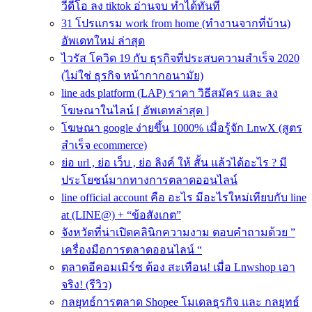
วีดีโอ ลง tiktok อ่านจบ ทำได้ทันที
31 โปรแกรม work from home (ทำงานจากที่บ้าน)
อัพเดทใหม่ ล่าสุด
ไวรัส โควิด 19 กับ ธุรกิจที่ประสบความสําเร็จ 2020
(ไม่ใช่ ธุรกิจ หน้ากากอนามัย)
line ads platform (LAP) ราคา วิธีสมัคร และ ลง
โฆษณาในไลน์ [ อัพเดทล่าสุด ]
โฆษณา google ง่ายขึ้น 1000% เมื่อรู้จัก LnwX (สูตร
สำเร็จ ecommerce)
ย่อ url , ย่อ เว็บ , ย่อ ลิงค์ ให้ สั้น แล้วได้อะไร ? มี
ประโยชน์มากทางการตลาดออนไลน์
line official account คือ อะไร มีอะไรใหม่เทียบกับ line
at (LINE@) + “ข้อสังเกต”
จังหวัดที่น่าเปิดคลินิกความงาม ตอบคำถามด้วย ”
เครื่องมือการตลาดออนไลน์ “
ตลาดอีคอมเมิร์ซ ต้อง สะเทือน! เมื่อ Lnwshop เอา
จริง! (รีวิว)
กลยุทธ์การตลาด Shopee โมเดลธุรกิจ และ กลยุทธ์