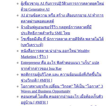
ผู้เชี่ยวชาญ AI กับการปฏิวัติวงการการตลาดยุคใหม่
ด้วย Generative AI
AI อ่านข้อความ หรือ สร้าง เสียงบรรยาย AI ทำการ
ตลาดผ่านพอดแคสต์
จ้างอินฟลูเอนเซอร์รีวิว กลยุทธ์การตลาดที่มี
ประสิทธิภาพสำหรับ SME ไทย
โซเชี่ยลมีเดีย ที่ นักการตลาด สายดิจิทัล พลาดไม่ได้
[บทวิเคราะห์]
หนังสือการตลาด น่าอ่าน ออกใหม่ Wealthy
Marketing [ รีวิว ]
Entrepreneur คือ อะไร ฟังคำตอบแนว “แร็บ” แปล
จากคำกล่าวของ Issa Rae
พฤติกรรมผู้บริโภค และ ความย้อนแย้งที่เกิดขึ้นใน
ช่วงวิกฤติ [ #MFH ]
โอกาสทางธุรกิจ เปลี่ยน “วิกฤต” ให้เป็น “โอกาส” 3
Waves and Business Opportunity
คอนเทนต์ ไอเดีย คนอยากอ่านอะไร เมื่อต้องเก็บตัว
อยู่บ้าน [ #MFH ]