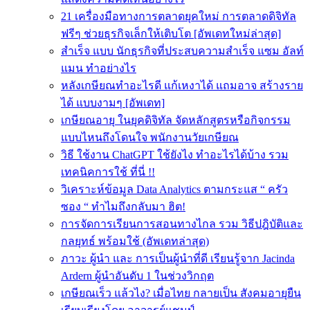
21 เครื่องมือทางการตลาดยุคใหม่ การตลาดดิจิทัล
ฟรีๆ ช่วยธุรกิจเล็กให้เติบโต [อัพเดทใหม่ล่าสุด]
สำเร็จ แบบ นักธุรกิจที่ประสบความสําเร็จ แซม อัลท์
แมน ทำอย่างไร
หลังเกษียณทําอะไรดี แก้เหงาได้ แถมอาจ สร้างราย
ได้ แบบงามๆ [อัพเดท]
เกษียณอายุ ในยุคดิจิทัล จัดหลักสูตรหรือกิจกรรม
แบบไหนถึงโดนใจ พนักงานวัยเกษียณ
วิธี ใช้งาน ChatGPT ใช้ยังไง ทำอะไรได้บ้าง รวม
เทคนิคการใช้ ที่นี่ !!
วิเคราะห์ข้อมูล Data Analytics ตามกระแส “ ครัว
ซอง “ ทำไมถึงกลับมา ฮิต!
การจัดการเรียนการสอนทางไกล รวม วิธีปฎิบัติและ
กลยุทธ์ พร้อมใช้ (อัพเดทล่าสุด)
ภาวะ ผู้นำ และ การเป็นผู้นำที่ดี เรียนรู้จาก Jacinda
Ardern ผู้นำอันดับ 1 ในช่วงวิกฤต
เกษียณเร็ว แล้วไง? เมื่อไทย กลายเป็น สังคมอายุยืน