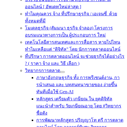
ออนไลน์ [ อัพเดทใหม่ล่าสุด ]
ทำไมคุณควร จ้าง ที่ปรึกษาธุรกิจ / เอเจนซี่ ด้วย
ทั้งหมดที่มี
โมเดลธุรกิจ (สัมมนา ธุรกิจ จำลอง) โครงการ
อบรมแนวทางการเป็น ผู้ประกอบการ ใหม่
เทคโนโลยีสารสนเทศและการสื่อสาร หายไปไหน
ทำไมเหลือแต่ “ดิจิทัล” โดย นักการตลาดออนไลน์
ที่ปรึกษา การตลาดออนไลน์ จะช่วยธุรกิจได้อย่างไร
? ( ราคา จ้าง และ วิธี เลือก )
วิทยากรการตลาด
ภาษาอังกฤษธุรกิจ ทั้ง การพรีเซนต์งาน, กา
รนําเสนอ และ บทสนทนาขายของ ง่ายขึ้น
ทันทีเมื่อใช้ Gen-AI
หลักสูตร เตรียมตัว เกษียณ ใน ยุคดิจิทัล
แนะนำสำหรับ วัยเกษียณอายุ โดย #วิทยากร
ชื่อดัง
การพัฒนาหลักสูตร ปริญญาโท ตรี การตลาด