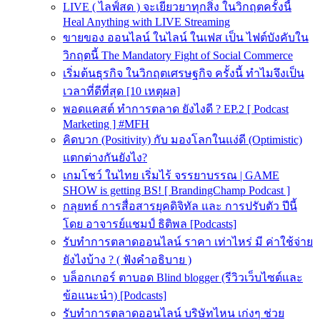
LIVE ( ไลฟ์สด ) จะเยียวยาทุกสิ่ง ในวิกฤตครั้งนี้
Heal Anything with LIVE Streaming
ขายของ ออนไลน์ ในไลน์ ในเฟส เป็น ไฟต์บังคับใน
วิกฤตนี้ The Mandatory Fight of Social Commerce
เริ่มต้นธุรกิจ ในวิกฤตเศรษฐกิจ ครั้งนี้ ทำไมจึงเป็น
เวลาที่ดีที่สุด [10 เหตุผล]
พอดแคสต์ ทำการตลาด ยังไงดี ? EP.2 [ Podcast
Marketing ] #MFH
คิดบวก (Positivity) กับ มองโลกในแง่ดี (Optimistic)
แตกต่างกันยังไง?
เกมโชว์ ในไทย เริ่มไร้ จรรยาบรรณ | GAME
SHOW is getting BS! [ BrandingChamp Podcast ]
กลุยทธ์ การสื่อสารยุคดิจิทัล และ การปรับตัว ปีนี้
โดย อาจารย์แชมป์ ธิติพล [Podcasts]
รับทำการตลาดออนไลน์ ราคา เท่าไหร่ มี ค่าใช้จ่าย
ยังไงบ้าง ? ( ฟังคำอธิบาย )
บล็อกเกอร์ ตาบอด Blind blogger (รีวิวเว็บไซต์และ
ข้อแนะนำ) [Podcasts]
รับทําการตลาดออนไลน์ บริษัทไหน เก่งๆ ช่วย