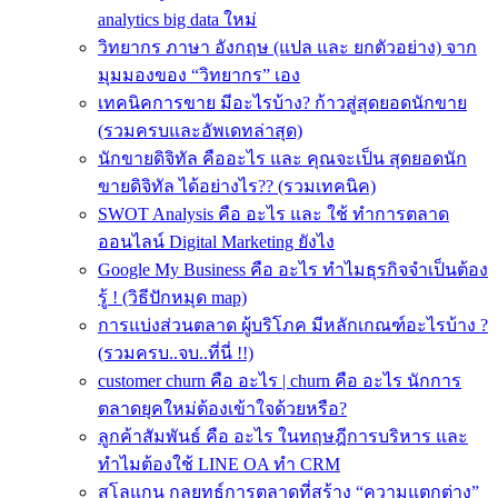
analytics big data ใหม่
วิทยากร ภาษา อังกฤษ (แปล และ ยกตัวอย่าง) จาก
มุมมองของ “วิทยากร” เอง
เทคนิคการขาย มีอะไรบ้าง? ก้าวสู่สุดยอดนักขาย
(รวมครบและอัพเดทล่าสุด)
นักขายดิจิทัล คืออะไร และ คุณจะเป็น สุดยอดนัก
ขายดิจิทัล ได้อย่างไร?? (รวมเทคนิค)
SWOT Analysis คือ อะไร และ ใช้ ทำการตลาด
ออนไลน์ Digital Marketing ยังไง
Google My Business คือ อะไร ทำไมธุรกิจจำเป็นต้อง
รู้ ! (วิธีปักหมุด map)
การแบ่งส่วนตลาด ผู้บริโภค มีหลักเกณฑ์อะไรบ้าง ?
(รวมครบ..จบ..ที่นี่ !!)
customer churn คือ อะไร | churn คือ อะไร นักการ
ตลาดยุคใหม่ต้องเข้าใจด้วยหรือ?
ลูกค้าสัมพันธ์ คือ อะไร ในทฤษฎีการบริหาร และ
ทำไมต้องใช้ LINE OA ทำ CRM
สโลแกน กลยุทธ์การตลาดที่สร้าง “ความแตกต่าง”