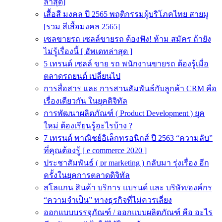
ล่าสุด]
เสื้อสี มงคล ปี 2565 พฤติกรรมผู้บริโภคไทย สายมู
[รวม สีเสื้อมงคล 2565]
เซลขายรถ เซลล์ขายรถ ต้องฟัง! ห้าม สมัคร ถ้ายัง
ไม่รู้เรื่องนี้ [ อัพเดทล่าสุด ]
5 เทรนด์ เซลล์ ขาย รถ พนักงานขายรถ ต้องรู้เมื่อ
ตลาดรถยนต์ เปลี่ยนไป
การสื่อสาร และ การสานสัมพันธ์กับลูกค้า CRM คือ
เรื่องเดียวกัน ในยุคดิจิทัล
การพัฒนาผลิตภัณฑ์ ( Product Development ) ยุค
ใหม่ ต้องเรียนรู้อะไรบ้าง ?
7 เทรนด์ พาณิชย์อิเล็กทรอนิกส์ ปี 2563 “ความลับ”
ที่คุณต้องรู้ [ e commerce 2020 ]
ประชาสัมพันธ์ ( pr marketing ) กลับมา รุ่งเรื่อง อีก
ครั้งในยุคการตลาดดิจิทัล
สโลแกน สินค้า บริการ แบรนด์ และ บริษัท/องค์กร
“ความจำเป็น” ทางธุรกิจที่ไม่ควรเลี่ยง
ออกแบบบรรจุภัณฑ์ / ออกแบบผลิตภัณฑ์ คือ อะไร