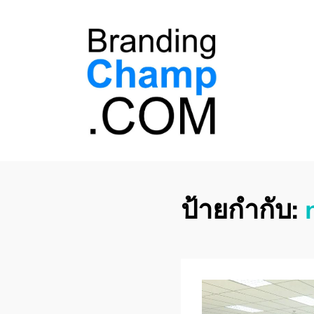
ที่ปรึกษาการตลาด
ที่ปรึกษาการตลาดออนไลน์ อันดับ 1 แชร์ 5
สาเหตุ ทำไมควร " จ้าง "
ออนไลน์
ป้ายกำกับ: