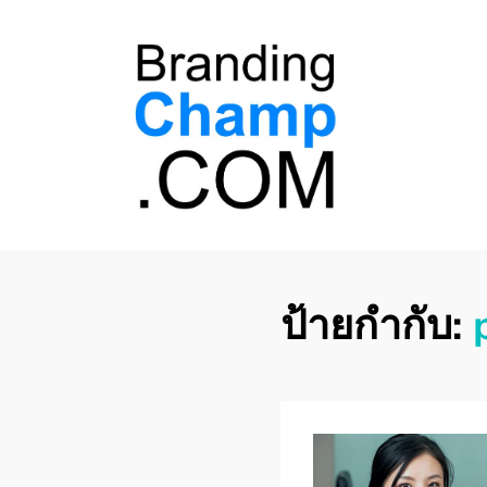
ที่ปรึกษาการตลาด
ที่ปรึกษาการตลาดออนไลน์ อันดับ 1 แชร์ 5
สาเหตุ ทำไมควร " จ้าง "
ออนไลน์
ป้ายกำกับ: