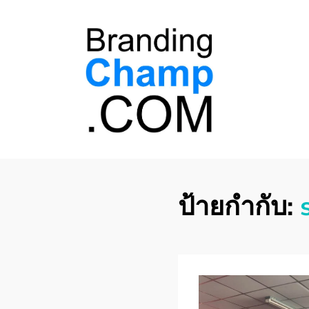
ที่ปรึกษาการตลาด
ที่ปรึกษาการตลาดออนไลน์ อันดับ 1 แชร์ 5
สาเหตุ ทำไมควร " จ้าง "
ออนไลน์
ป้ายกำกับ: