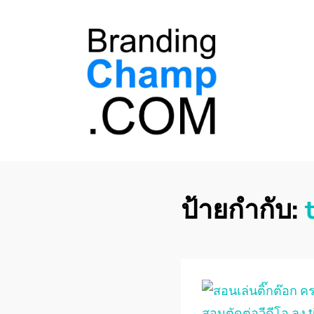
ที่ปรึกษาการตลาด
ที่ปรึกษาการตลาดออนไลน์ อันดับ 1 แชร์ 5
สาเหตุ ทำไมควร " จ้าง "
ออนไลน์
ป้ายกำกับ: