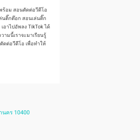
 พร้อม สอนตัดต่อวีดีโอ
่นติ๊กต๊อก สอนเล่นติ๊ก
อง เอาไปอัพลง TikTok ได้
วามนี้เราจะมาเรียนรู้
ัดต่อวีดีโอ เพื่อทำให้
หานคร 10400