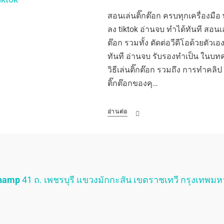
สอนเล่นติ๊กต๊อก ครบทุกเครื่องมือ
ลง tiktok อ่านจบ ทำได้ทันที สอนเล
ต๊อก รวมทั้ง ตัดต่อวีดีโอด้วยตัวเ
ทันที อ่านจบ รับรองทำเป็น ในบทค
วิธีเล่นติ๊กต๊อก รวมถึง การทำคลิป ต
ติ๊กต๊อกของคุ…
อ่านต่อ
Champ
41 ถ. เพชรบุรี แขวงมักกะสัน เขตราชเทวี กรุงเทพม