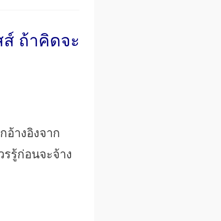
ส์ ถ้าคิดจะ
ูกอ้างอิงจาก
รรู้ก่อนจะจ้
าง