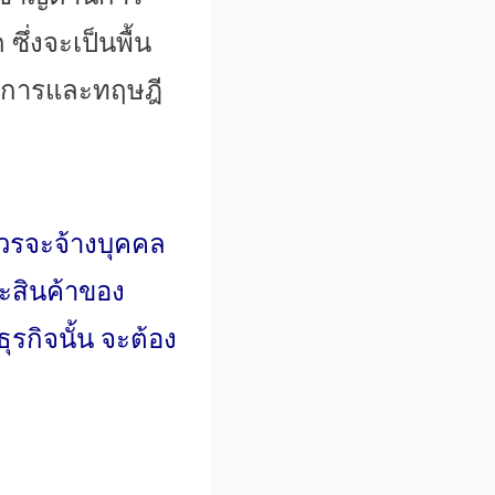
่งจะเป็นพื้น
การและทฤษฎี
รจะจ้างบุคคล
ะสินค้
าของ
รกิจนั้น จะต้อง